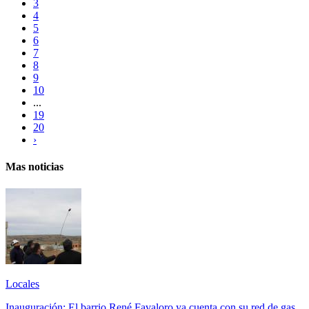
3
4
5
6
7
8
9
10
...
19
20
›
Mas noticias
Locales
Inauguración: El barrio René Favaloro ya cuenta con su red de gas