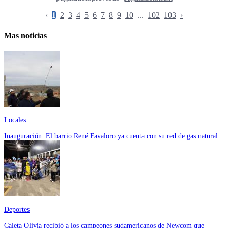
‹
1
2
3
4
5
6
7
8
9
10
...
102
103
›
Mas noticias
Locales
Inauguración: El barrio René Favaloro ya cuenta con su red de gas natural
Deportes
Caleta Olivia recibió a los campeones sudamericanos de Newcom que