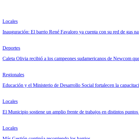
Locales
Inauguración: El barrio René Favaloro ya cuenta con su red de gas na
Deportes
Caleta Olivia recibió a los campeones sudamericanos de Newcom que 
Regionales
Educación y el Ministerio de Desarrollo Social fortalecen la capacitac
Locales
El Municipio sostiene un amplio frente de trabajos en distintos puntos
Locales
Más Gestión continúa recorriendo los barrios