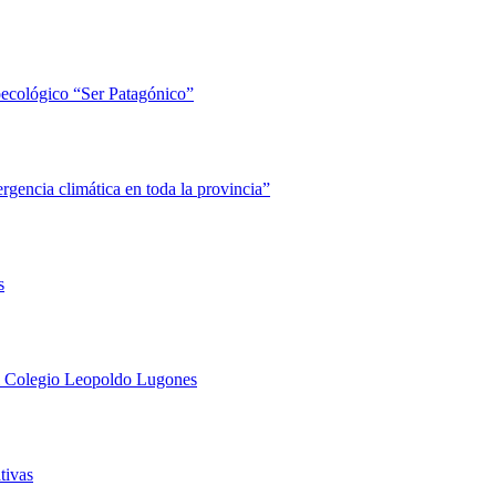
roecológico “Ser Patagónico”
rgencia climática en toda la provincia”
s
 el Colegio Leopoldo Lugones
tivas