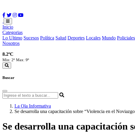
Inicio
Categorias
Lo Ultimo
Sucesos
Política
Salud
Deportes
Locales
Mundo
Policiales
Nosotros
8.2ºC
Min: 2º
Max: 9º
Buscar
La Ola Informativa
Se desarrolla una capacitación sobre “Violencia en el Noviaz
Se desarrolla una capacitación 