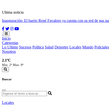
Ultima noticia
Inauguración: El barrio René Favaloro ya cuenta con su red de gas na
Inicio
Categorias
Lo Ultimo
Sucesos
Política
Salud
Deportes
Locales
Mundo
Policiales
Nosotros
2.1ºC
Min: 2º
Max: 9º
Buscar
Locales