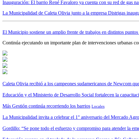
Inauguración: El barrio René Favaloro ya cuenta con su red de gas na
La Municipalidad de Caleta Olivia junto a la empresa Distrigas inaugu
El Municipio sostiene un amplio frente de trabajos en distintos puntos
Continúa ejecutando un importante plan de intervenciones urbanas con
Caleta Olivia recibió a los campeones sudamericanos de Newcom que 
Educación y el Ministerio de Desarrollo Social fortalecen la capacitac
Más Gestión continúa recorriendo los barrios
Locales
La Municipalidad invita a celebrar el 1° aniversario del Mercado Ag
Gordillo: “Se pone todo el esfuerzo y compromiso para atender la eme